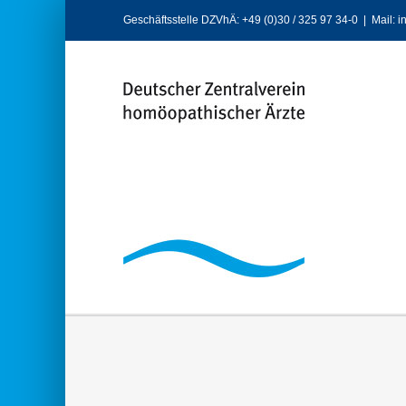
Zum
Geschäftsstelle DZVhÄ: +49 (0)30 / 325 97 34-0
|
Mail: 
Inhalt
springen