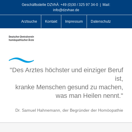
Zum
Geschäftsstelle DZVhÄ: +49 (0)30 / 325 97 34-0
|
Mail:
info@dzvhae.de
Inhalt
springen
Arztsuche
Kontakt
Impressum
Datenschutz
"Des Arztes höchster und einziger Beruf
ist,
kranke Menschen gesund zu machen,
was man Heilen nennt."
Dr. Samuel Hahnemann, der Begründer der Homöopathie