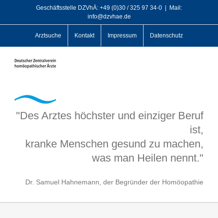
Zum
Geschäftsstelle DZVhÄ: +49 (0)30 / 325 97 34-0
|
Mail:
info@dzvhae.de
Inhalt
springen
Arztsuche
Kontakt
Impressum
Datenschutz
"Des Arztes höchster und einziger Beruf
ist,
kranke Menschen gesund zu machen,
was man Heilen nennt."
Dr. Samuel Hahnemann, der Begründer der Homöopathie