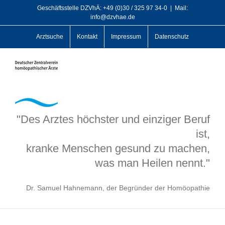
Zum
Geschäftsstelle DZVhÄ: +49 (0)30 / 325 97 34-0
|
Mail:
info@dzvhae.de
Inhalt
springen
Arztsuche
Kontakt
Impressum
Datenschutz
"Des Arztes höchster und einziger Beruf
ist,
kranke Menschen gesund zu machen,
was man Heilen nennt."
Dr. Samuel Hahnemann, der Begründer der Homöopathie