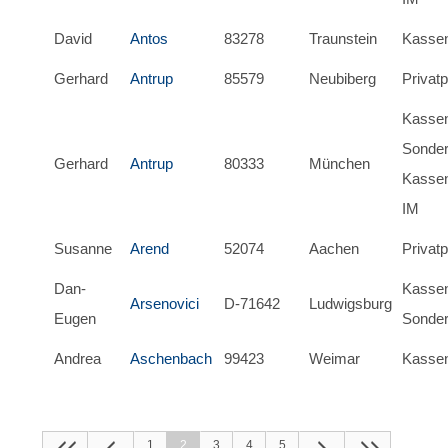
David
Antos
83278
Traunstein
Kassen
Gerhard
Antrup
85579
Neubiberg
Privatp
Kassen
Sonder
Gerhard
Antrup
80333
München
Kassen
IM
Susanne
Arend
52074
Aachen
Privatp
Dan-
Kassen
Arsenovici
D-71642
Ludwigsburg
Eugen
Sonder
Andrea
Aschenbach
99423
Weimar
Kassen
1
2
3
4
5