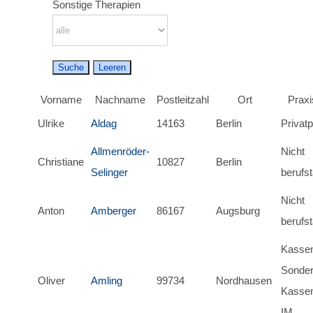
Sonstige Therapien
Vorname
Nachname
Postleitzahl
Ort
Praxi
Ulrike
Aldag
14163
Berlin
Privatp
Allmenröder-
Nicht
Christiane
10827
Berlin
Selinger
berufst
Nicht
Anton
Amberger
86167
Augsburg
berufst
Kassen
Sonder
Oliver
Amling
99734
Nordhausen
Kassen
IM